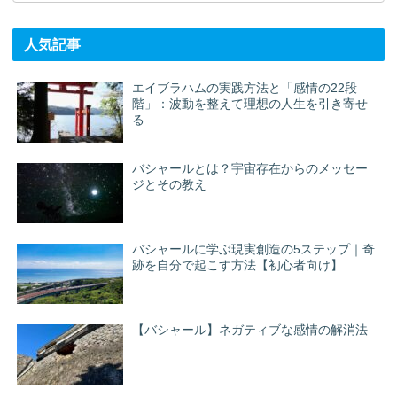
人気記事
エイブラハムの実践方法と「感情の22段
階」：波動を整えて理想の人生を引き寄せ
る
バシャールとは？宇宙存在からのメッセー
ジとその教え
バシャールに学ぶ現実創造の5ステップ｜奇
跡を自分で起こす方法【初心者向け】
【バシャール】ネガティブな感情の解消法