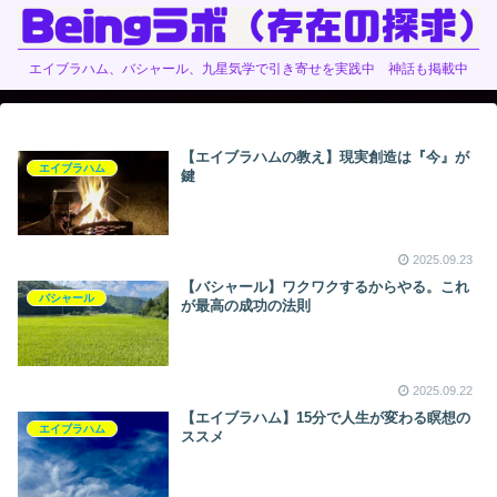
エイブラハム、バシャール、九星気学で引き寄せを実践中 神話も掲載中
【エイブラハムの教え】現実創造は『今』が
エイブラハム
鍵
2025.09.23
【バシャール】ワクワクするからやる。これ
バシャール
が最高の成功の法則
2025.09.22
【エイブラハム】15分で人生が変わる瞑想の
エイブラハム
ススメ