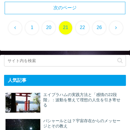
次のページ
前
次
1
20
21
22
26
へ
へ
人気記事
エイブラハムの実践方法と「感情の22段
階」：波動を整えて理想の人生を引き寄せ
る
バシャールとは？宇宙存在からのメッセー
ジとその教え