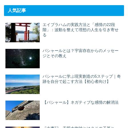
人気記事
エイブラハムの実践方法と「感情の22段
階」：波動を整えて理想の人生を引き寄せ
る
バシャールとは？宇宙存在からのメッセー
ジとその教え
バシャールに学ぶ現実創造の5ステップ｜奇
跡を自分で起こす方法【初心者向け】
【バシャール】ネガティブな感情の解消法