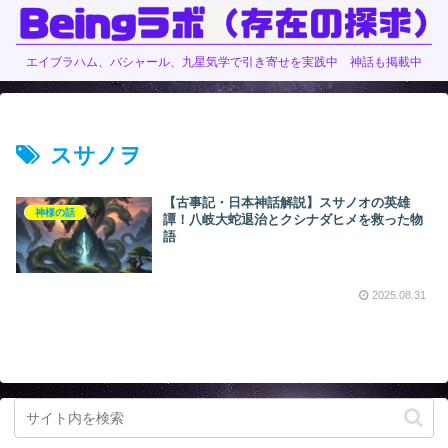
エイブラハム、バシャール、九星気学で引き寄せを実践中 神話も掲載中
スサノヲ
【古事記・日本神話解説】スサノオの英雄
神様の話
譚！八岐大蛇退治とクシナダヒメを救った物
語
2025.08.31