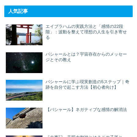
人気記事
エイブラハムの実践方法と「感情の22段
階」：波動を整えて理想の人生を引き寄せ
る
バシャールとは？宇宙存在からのメッセー
ジとその教え
バシャールに学ぶ現実創造の5ステップ｜奇
跡を自分で起こす方法【初心者向け】
【バシャール】ネガティブな感情の解消法