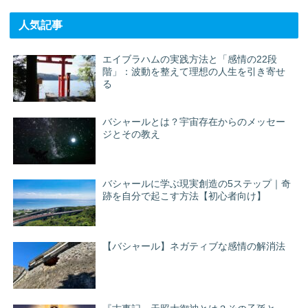
人気記事
エイブラハムの実践方法と「感情の22段
階」：波動を整えて理想の人生を引き寄せ
る
バシャールとは？宇宙存在からのメッセー
ジとその教え
バシャールに学ぶ現実創造の5ステップ｜奇
跡を自分で起こす方法【初心者向け】
【バシャール】ネガティブな感情の解消法