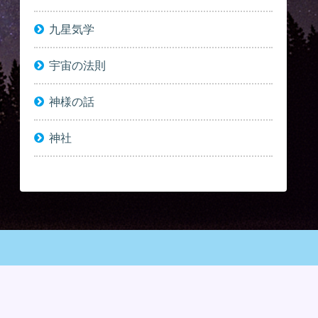
九星気学
宇宙の法則
神様の話
神社