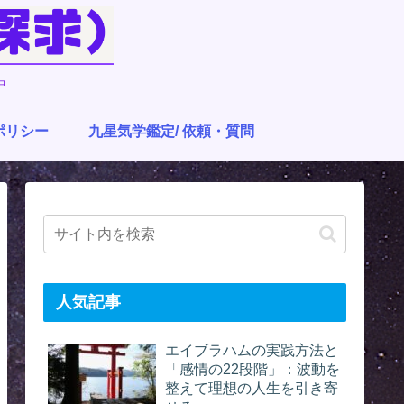
中
ポリシー
九星気学鑑定/ 依頼・質問
人気記事
エイブラハムの実践方法と
「感情の22段階」：波動を
整えて理想の人生を引き寄