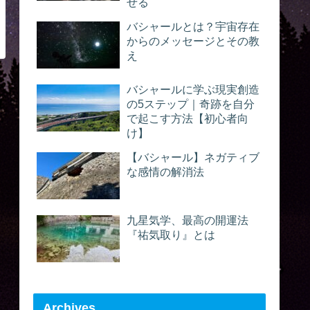
せる
バシャールとは？宇宙存在
からのメッセージとその教
え
バシャールに学ぶ現実創造
の5ステップ｜奇跡を自分
で起こす方法【初心者向
け】
【バシャール】ネガティブ
な感情の解消法
九星気学、最高の開運法
『祐気取り』とは
Archives