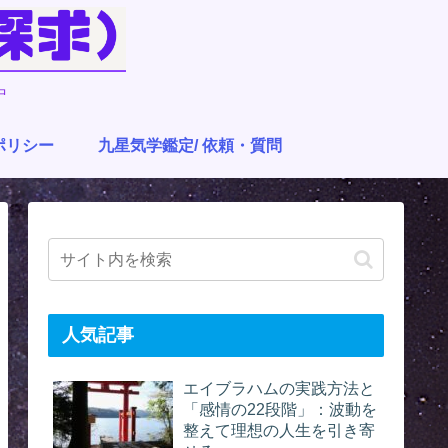
中
ポリシー
九星気学鑑定/ 依頼・質問
人気記事
エイブラハムの実践方法と
「感情の22段階」：波動を
整えて理想の人生を引き寄