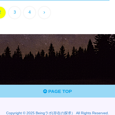
次
2
3
4
へ
PAGE TOP
Copyright © 2025 Beingラボ(存在の探求） All Rights Reserved.