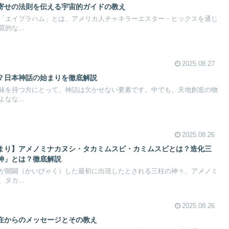
寄せの法則を伝える宇宙的ガイドの教え
「エイブラハム」とは、アメリカ人チャネラーエスター・ヒックスを通じ
的な...
2025.08.27
？日本神話の始まりを徹底解説
味を持つ方にとって、神話は欠かせない要素です。中でも、天地創造の物
なな...
2025.08.26
まり】アメノミナカヌシ・タカミムスビ・カミムスビとは？造化三
神」とは？徹底解説
が開闢（かいびゃく）した最初に出現したとされる三柱の神々、アメノミ
タカ...
2025.08.26
在からのメッセージとその教え