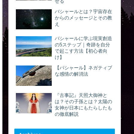
せる
バシャールとは？宇宙存在
からのメッセージとその教
え
バシャールに学ぶ現実創造
の5ステップ｜奇跡を自分
で起こす方法【初心者向
け】
【バシャール】ネガティブ
な感情の解消法
『古事記』天照大御神と
は？その子孫とは？太陽の
女神が日本にもたらしたも
の徹底解説