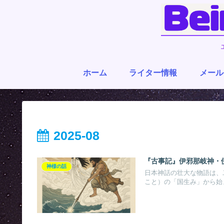
ホーム
ライター情報
メール
2025-08
『古事記』伊邪那岐神・
神様の話
日本神話の壮大な物語は、
こと）の「国生み」から始ま