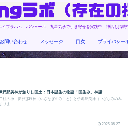
エイブラハム、バシャール、九星気学で引き寄せを実践中 神話も掲載
お問い合わせ
メッセージ
目次
プライバシー
伊邪那美神が創りし国土：日本誕生の物語「国生み」神話
二柱の神、伊邪那岐神（いざなぎのみこと）と伊邪那美神（いざなみのみ
りま...
2025.08.27