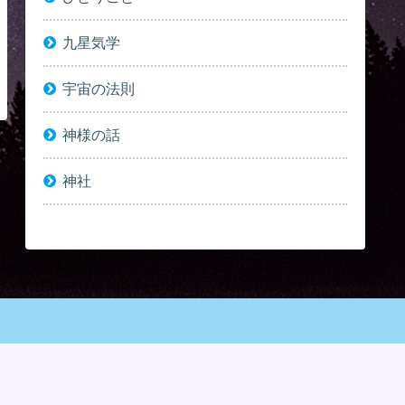
九星気学
宇宙の法則
神様の話
神社