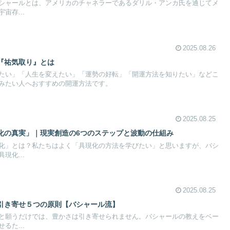
シャールとは、アメリカのチャネラーであるダリル・アンカ氏を通じてメ
宙存...
2025.08.26
『祐気取り』とは
たい」「人生を変えたい」「運勢の好転」「開運方法を知りたい」などこ
みたい人へおすすめの開運方法です。
2025.08.25
化の真実」｜現実創造の6つのステップと波動の仕組み
化」とは？私たちはよく「具現化の方法を学びたい」と思いますが、バシ
現化...
2025.08.25
引き寄せ５つの原則【バシャール流】
と願うだけでは、豊かさは引き寄せられません。バシャールの教えをベー
るた...