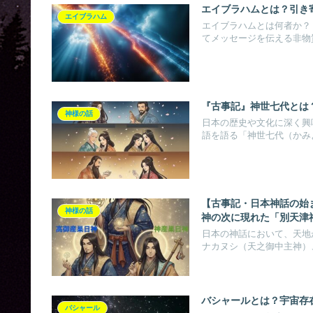
エイブラハムとは？引き
エイブラハム
エイブラハムとは何者か？
てメッセージを伝える非物質
『古事記』神世七代とは
神様の話
日本の歴史や文化に深く興
語を語る「神世七代（かみよ
【古事記・日本神話の始
神様の話
神の次に現れた「別天津
日本の神話において、天地
ナカヌシ（天之御中主神）、
バシャールとは？宇宙存
バシャール