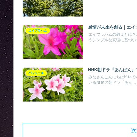
感情が未来を創る｜エイ
エイブラハム
エイブラハムの教えとは？
うシンプルな真理に基づいて
NHK朝ドラ『あんぱん
バシャール
みなさんこんにちはK-ta
いるNHKの朝ドラ「あん...
次