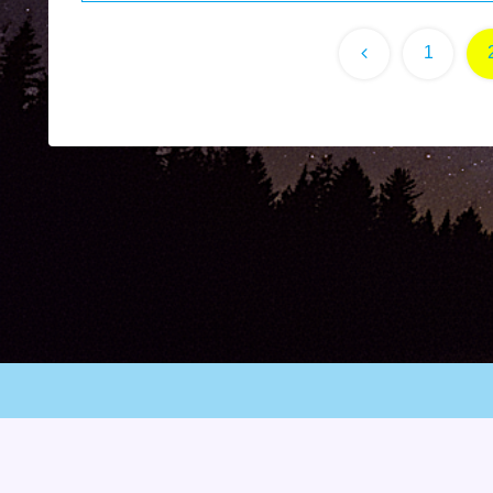
前
1
へ