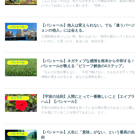
こんにちは！今日は、私たちが生きるこの物質現実の、最高の裏技
についてお話ししたいと思います。「現実っ...
【バシャール】他人は変えられない。でも「違うバージ
バシャール
ョンの他人」には会える。
人間関係を良くしたい時、私たちはつい「相手が変わってくれたら
いいのに」と思ったり、あるいは「自分の見...
【バシャール】ネガティブな感情を根本から中和する！
バシャール
バシャールが教える「ビリーフ解放の4ステップ」
「なんだか気が乗らない」「不安で動けない」そんなネガティブな
感情が湧き上がるとき、あなたは原因を探し...
【宇宙の法則】人間にとって一番難しいこと【エイブラ
エイブラハム
ハム】【バシャール】
宇宙の法則を学んで肉体を持っている人間が受け入れることに難し
さを感じていることを挙げてみました。エイ...
【バシャール】人生に「意味」がない、という最高の自
バシャール
由