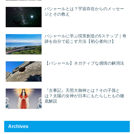
バシャールとは？宇宙存在からのメッセー
ジとその教え
バシャールに学ぶ現実創造の5ステップ｜奇
跡を自分で起こす方法【初心者向け】
【バシャール】ネガティブな感情の解消法
『古事記』天照大御神とは？その子孫と
は？太陽の女神が日本にもたらしたもの徹
底解説
Archives