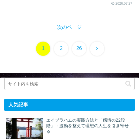
2026.07.27
次のページ
次
1
2
26
へ
人気記事
エイブラハムの実践方法と「感情の22段
階」：波動を整えて理想の人生を引き寄せ
る