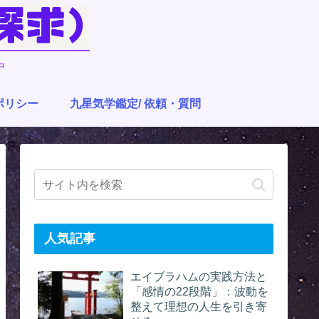
中
ポリシー
九星気学鑑定/ 依頼・質問
人気記事
エイブラハムの実践方法と
「感情の22段階」：波動を
整えて理想の人生を引き寄