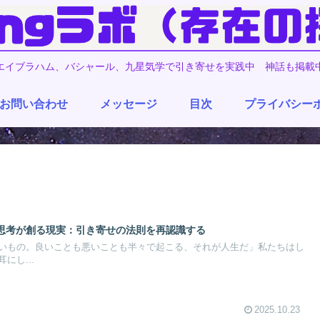
エイブラハム、バシャール、九星気学で引き寄せを実践中 神話も掲載
お問い合わせ
メッセージ
目次
プライバシー
思考が創る現実：引き寄せの法則を再認識する
いもの。良いことも悪いことも半々で起こる、それが人生だ」私たちはし
にし...
2025.10.23