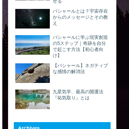
せる
バシャールとは？宇宙存在
からのメッセージとその教
え
バシャールに学ぶ現実創造
の5ステップ｜奇跡を自分
で起こす方法【初心者向
け】
【バシャール】ネガティブ
な感情の解消法
九星気学、最高の開運法
『祐気取り』とは
Archives