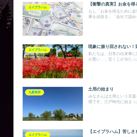
【衝撃の真実】お金を得
エイブラハム
もし「お金を得るために必
事を頑張る」「会社で認めら
現象に振り回されない！
エイブラハム
私たちは、日常の出来事に
が悪い…」宝くじが当たった 
土用の始まり
九星気学
みなさんは土用という言葉
慣です。江戸時代に始まった
【エイブラハム】苦しさ
エイブラハム