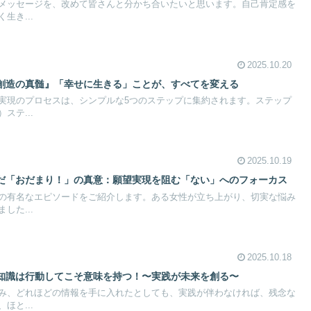
メッセージを、改めて皆さんと分かち合いたいと思います。自己肯定感を
生き...
2025.10.20
創造の真髄』「幸せに生きる」ことが、すべてを変える
実現のプロセスは、シンプルな5つのステップに集約されます。ステップ
ステ...
2025.10.19
だ「おだまり！」の真意：願望実現を阻む「ない」へのフォーカス
の有名なエピソードをご紹介します。ある女性が立ち上がり、切実な悩み
した...
2025.10.18
知識は行動してこそ意味を持つ！〜実践が未来を創る〜
み、どれほどの情報を手に入れたとしても、実践が伴わなければ、残念な
ほと...