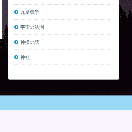
九星気学
宇宙の法則
神様の話
神社