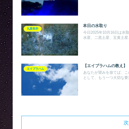
本日の水取り
九星気学
今日2025年10月16日
水星、二黒土星、五黄土星..
【エイブラハムの教え】
エイブラハム
あなたが望みを放てば、こ
として、もう一つ大切な要素
次