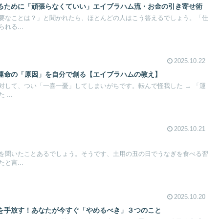
るために「頑張らなくていい」エイブラハム流・お金の引き寄せ術
要なことは？」と聞かれたら、ほとんどの人はこう答えるでしょう。「仕
れる...
2025.10.22
運命の「原因」を自分で創る【エイブラハムの教え】
対して、つい「一喜一憂」してしまいがちです。転んで怪我した → 「運
...
2025.10.21
を聞いたことあるでしょう。そうです、土用の丑の日でうなぎを食べる習
と言...
2025.10.20
を手放す！あなたが今すぐ「やめるべき」３つのこと