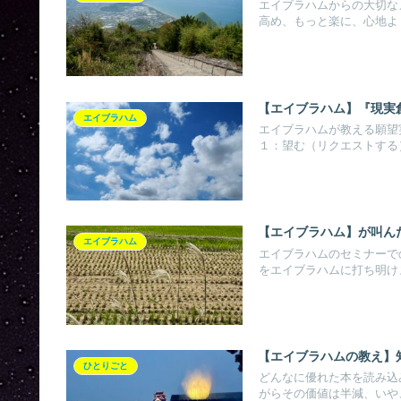
エイブラハムからの大切な
高め、もっと楽に、心地よく
【エイブラハム】『現実
エイブラハム
エイブラハムが教える願望
１：望む（リクエストする）
【エイブラハム】が叫ん
エイブラハム
エイブラハムのセミナーで
をエイブラハムに打ち明けま
【エイブラハムの教え】
ひとりごと
どんなに優れた本を読み込
がらその価値は半減、いや、