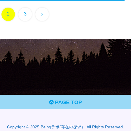
次
2
3
へ
PAGE TOP
Copyright © 2025 Beingラボ(存在の探求） All Rights Reserved.