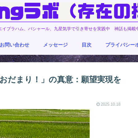
エイブラハム、バシャール、九星気学で引き寄せを実践中 神話も掲載
お問い合わせ
メッセージ
目次
プライバシー
おだまり！」の真意：願望実現を
2025.10.18