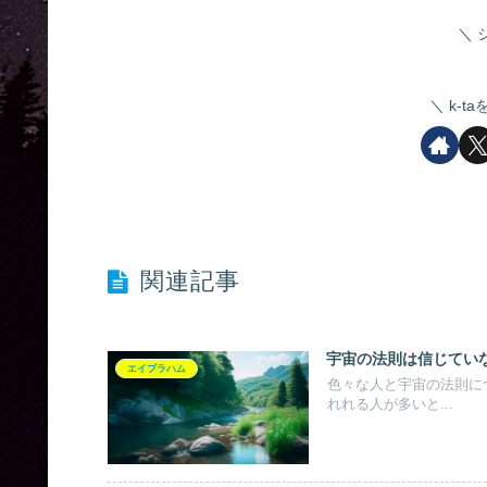
k-t
関連記事
宇宙の法則は信じてい
エイブラハム
色々な人と宇宙の法則に
れれる人が多いと...