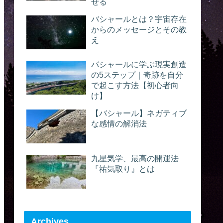
せる
バシャールとは？宇宙存在
からのメッセージとその教
え
バシャールに学ぶ現実創造
の5ステップ｜奇跡を自分
で起こす方法【初心者向
け】
【バシャール】ネガティブ
な感情の解消法
九星気学、最高の開運法
『祐気取り』とは
Archives