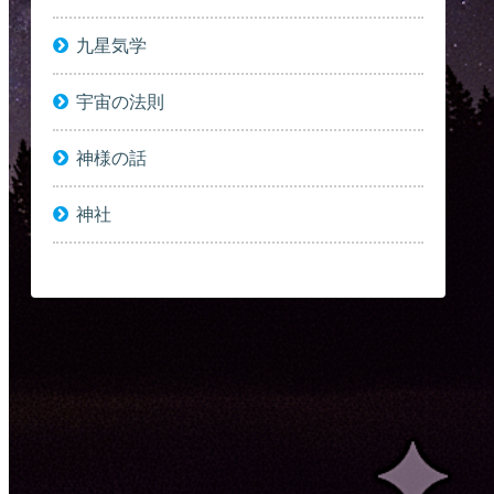
九星気学
宇宙の法則
神様の話
神社