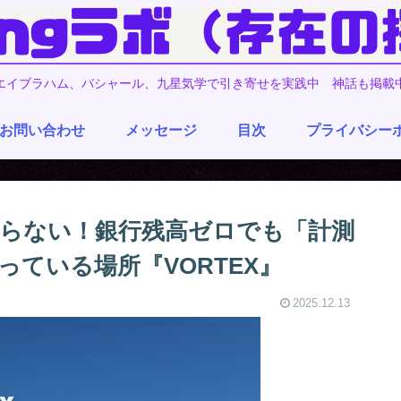
エイブラハム、バシャール、九星気学で引き寄せを実践中 神話も掲載
お問い合わせ
メッセージ
目次
プライバシー
らない！銀行残高ゼロでも「計測
ている場所『VORTEX』
2025.12.13