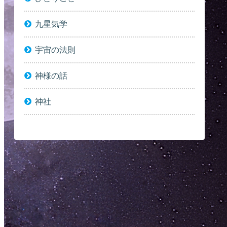
九星気学
宇宙の法則
神様の話
神社