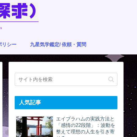
中
ポリシー
九星気学鑑定/ 依頼・質問
人気記事
エイブラハムの実践方法と
「感情の22段階」：波動を
整えて理想の人生を引き寄