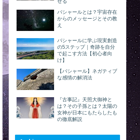
せる
バシャールとは？宇宙存在
からのメッセージとその教
え
バシャールに学ぶ現実創造
の5ステップ｜奇跡を自分
で起こす方法【初心者向
け】
【バシャール】ネガティブ
な感情の解消法
『古事記』天照大御神と
は？その子孫とは？太陽の
女神が日本にもたらしたも
の徹底解説