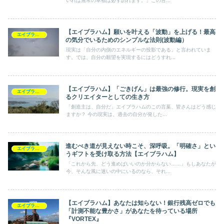
いれば無常の幸福は必ず訪れます。」この言...
【エイブラハム】願いを叶える「波動」を上げる！最高
エイブラハム
の気分でいるためのシンプルな法則(波動編）
現実は「自分の内側のエネルギーの投影である」と言われていま
す。では、自分の願望を実現するにはどうすれ...
【エイブラハム】「ごきげん」は最強の修行。現実を創
エイブラハム
るクリエイターとしての生き方
「創造主は、自分だ」エイブラハムのこの言葉、皆さんはどう感じ
ますか？ 今の現実は、過去の自分が発した...
進むべき道が見えない時こそ、深呼吸。「明確さ」とい
エイブラハム
うギフトを受け取る方法【エイブラハム】
「これから先、どう進めばいいのか分からない……」もしあなたが
今、そんな風に迷いの中にいるのなら、それ...
【エイブラハム】あなたは知らない！銀行残高ゼロでも
エイブラハム
「計測不能な豊かさ」があなたを待っている場所
『VORTEX』