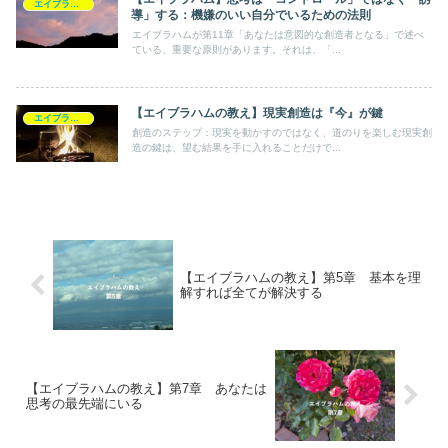
エイブラハム
導」する：機嫌のいい自分でいるための法則
エイブラハムが第11章「あなたは意図的な創造者となる」で述べ
ている、重要な原則があります。それは、「...
【エイブラハムの教え】現実創造は『今』が鍵
エイブラハム
創造のステップ：現実を動かすのではなく、道のりを楽しむ現実創
造の鍵は、望む結果を手に入れることだけで...
【エイブラハムの教え】第5章 基本を理
解すれば全てが解決する
【エイブラハムの教え】第7章 あなたは
思考の最先端にいる