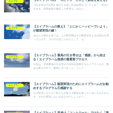
エイブラハム
【引き寄せの法則】道のりを楽しめば結果はついてくる！「幸せに
生きる」現実創造の極意この世界は、あなた...
【エイブラハムの教え】「とにかくハッピーでいよう」
エイブラハム
が願望実現の鍵！
あなたが望みを放てば、この時空間はその願望を叶える仕組みを持
っています。その力を信じられたとして、も...
【エイブラハム】最高の引き寄せは「感謝」から始ま
エイブラハム
る！エイブラハム推奨の最重要プロセス
今回は、宇宙最強の引き寄せの法則を提唱するエイブラハムが、数
ある教えの中で「最初にすべきこと」として...
【エイブラハム】願望実現のためにエイブラハムがお勧
エイブラハム
めするプログラム①感謝する
なぜ実現しないの？私たちが絶えず願望を放っているにもかかわら
ず、それが実現しないのはなぜでしょうか？...
【エイブラハム】思考は「コントロール」ではなく「誘