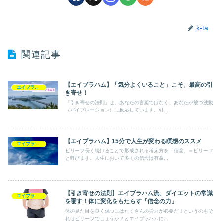
k-ta
関連記事
【エイブラハム】「気分よくいること」こそ、最高の引
エイブラハム
き寄せ！
「引き寄せの法則」は、あなたの言葉ではなく、あなたが放つ波動
（バイブレーション）に反応しています。引...
【エイブラハム】15分で人生が変わる瞑想のススメ
エイブラハム
ビリーフ長く続けることで形成される考え方を「信念」＝ビリーフ
と呼びます。人生において多くの信念は有益...
【引き寄せの法則】エイブラハム流、ダイエットの常識
エイブラハム
を覆す！体に変化をもたらす「信念の力」
体の見た目を良く保つにはたくさんの労力が必要だ！というのもそ
れはビリーフでしょうか？とエイブラハムに...