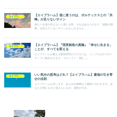
【エイブラハム】道に迷うのは、ボルテックスとの「共
エイブラハム
鳴」が足りないサイン
進むべき道が見えないと感じる時、それはあなたがまだ「波動の調
整」を終えていないサインかもしれません。...
【エイブラハム】『現実創造の真髄』「幸せに生きる」
エイブラハム
ことが、すべてを変える
エイブラハムが教える願望実現のプロセスは、シンプルな5つのス
テップに集約されます。ステップ１：望む（...
いい気分の思考はどれ？【エイブラハム】最強の引き寄
エイブラハム
せの法則
エイブラハムは言います。あらゆる物事は２種類に分かれます。あ
なたが望むものと望まないもの。感情が引き...