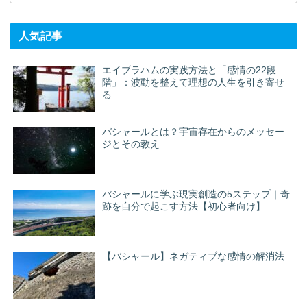
人気記事
エイブラハムの実践方法と「感情の22段
階」：波動を整えて理想の人生を引き寄せ
る
バシャールとは？宇宙存在からのメッセー
ジとその教え
バシャールに学ぶ現実創造の5ステップ｜奇
跡を自分で起こす方法【初心者向け】
【バシャール】ネガティブな感情の解消法