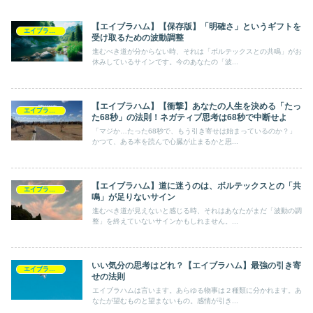
【エイブラハム】【保存版】「明確さ」というギフトを
エイブラハム
受け取るための波動調整
進むべき道が分からない時、それは「ボルテックスとの共鳴」がお
休みしているサインです。今のあなたの「波...
【エイブラハム】【衝撃】あなたの人生を決める「たっ
エイブラハム
た68秒」の法則！ネガティブ思考は68秒で中断せよ
「マジか…たった68秒で、もう引き寄せは始まっているのか？」
かつて、ある本を読んで心臓が止まるかと思...
【エイブラハム】道に迷うのは、ボルテックスとの「共
エイブラハム
鳴」が足りないサイン
進むべき道が見えないと感じる時、それはあなたがまだ「波動の調
整」を終えていないサインかもしれません。...
いい気分の思考はどれ？【エイブラハム】最強の引き寄
エイブラハム
せの法則
エイブラハムは言います。あらゆる物事は２種類に分かれます。あ
なたが望むものと望まないもの。感情が引き...