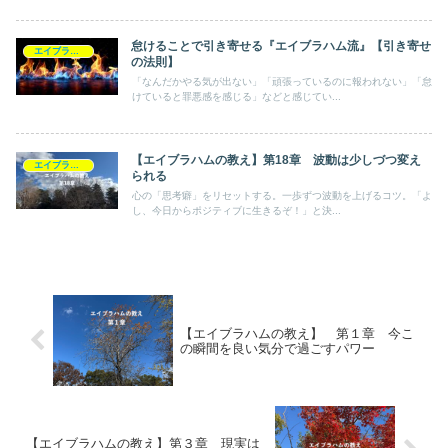
怠けることで引き寄せる『エイブラハム流』【引き寄せ
エイブラハム
の法則】
「なんだかやる気が出ない」「頑張っているのに報われない」「怠
けていると罪悪感を感じる」などと感じてい...
【エイブラハムの教え】第18章 波動は少しづつ変え
エイブラハム
られる
心の「思考癖」をリセットする。一歩ずつ波動を上げるコツ。「よ
し、今日からポジティブに生きるぞ！」と決...
【エイブラハムの教え】 第１章 今こ
の瞬間を良い気分で過ごすパワー
【エイブラハムの教え】第３章 現実は