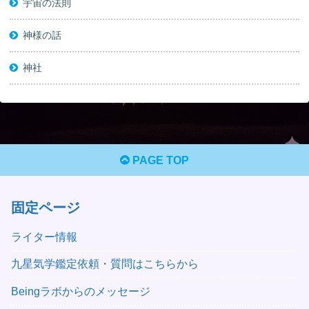
宇宙の法則
神様の話
神社
PAGE TOP
固定ページ
ライター情報
九星気学鑑定依頼・質問はこちらから
Beingラボからのメッセージ