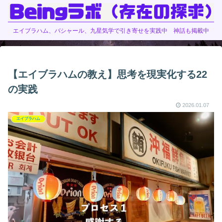
エイブラハム、バシャール、九星気学で引き寄せを実践中 神話も掲載中
【エイブラハムの教え】思考を現実化する22
の実践
2026.01.07
エイブラハム