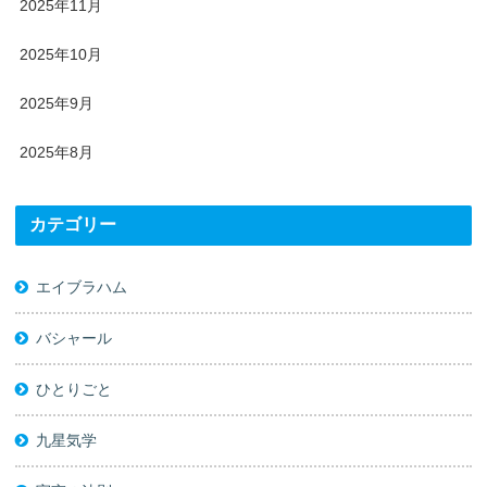
2025年11月
2025年10月
2025年9月
2025年8月
カテゴリー
エイブラハム
バシャール
ひとりごと
九星気学