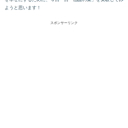
ようと思います！
スポンサーリンク