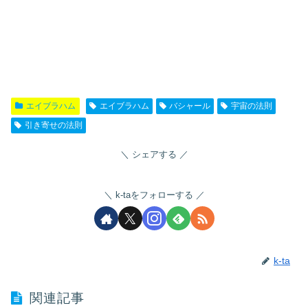
エイブラハム
エイブラハム
バシャール
宇宙の法則
引き寄せの法則
シェアする
k-taをフォローする
k-ta
関連記事