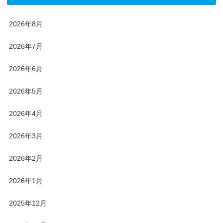
2026年8月
2026年7月
2026年6月
2026年5月
2026年4月
2026年3月
2026年2月
2026年1月
2025年12月